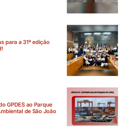
as para a 31ª edição
R!
 do GPDES ao Parque
Ambiental de São João