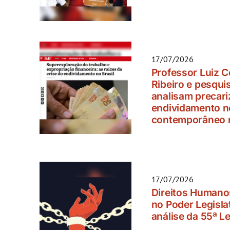
17/07/2026
Professor Luiz C
Ribeiro e pesqui
analisam precari
endividamento no
contemporâneo n
17/07/2026
Direitos Humano
no Poder Legisla
análise da 55ª L