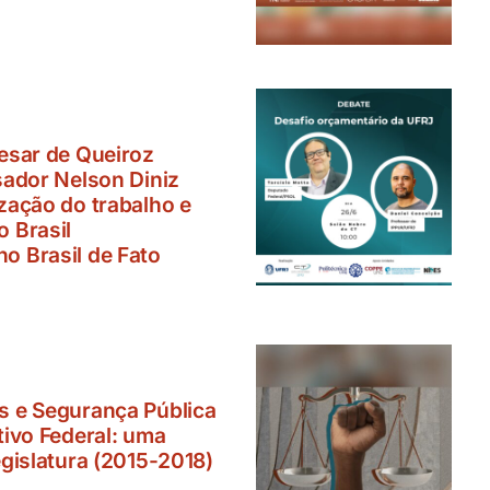
esar de Queiroz
sador Nelson Diniz
zação do trabalho e
 Brasil
o Brasil de Fato
s e Segurança Pública
tivo Federal: uma
egislatura (2015-2018)