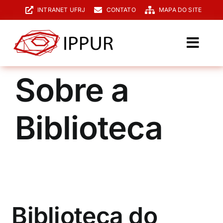
Ir
INTRANET UFRJ
CONTATO
MAPA DO SITE
para
o
conteúdo
Toggl
Navig
O IPPUR
Sobre a
Graduação
Biblioteca
Especialização
PPGPUR
Pesquisa e Extensão
Biblioteca
Biblioteca do