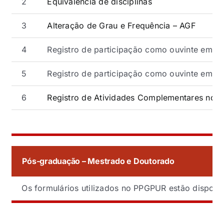
2
Equivalência de disciplinas
Eventos e Certificados
3
Alteração de Grau e Frequência – AGF
Comunicação
4
Registro de participação como ouvinte em b
Buscar
resultados
5
Registro de participação como ouvinte em b
para:
6
Registro de Atividades Complementares no p
.
Pós-graduação – Mestrado e Doutorado
Os formulários utilizados no PPGPUR estão disponí