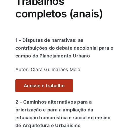
Trabalhos
Eventos e Certificados
completos (anais)
Comunicação
Buscar
resultados
1 –
Disputas de narrativas: as
para:
contribuições do debate decolonial para o
campo do Planejamento Urbano
Autor: Clara Guimarães Melo
Acesse o trabalho
2 –
Caminhos alternativos para a
priorização e para a ampliação da
educação humanística e social no ensino
de Arquitetura e Urbanismo