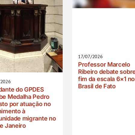
17/07/2026
Professor Marcelo
Ribeiro debate sobr
fim da escala 6×1 no
/2026
Brasil de Fato
dante do GPDES
be Medalha Pedro
sto por atuação no
himento à
nidade migrante no
de Janeiro