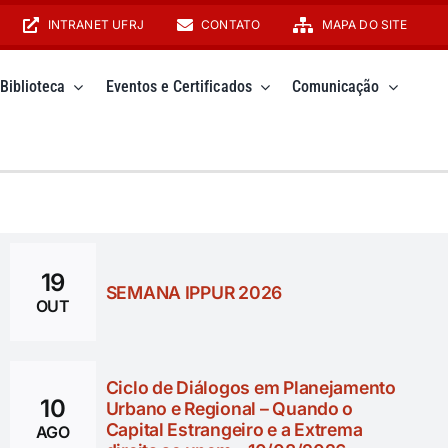
INTRANET UFRJ
CONTATO
MAPA DO SITE
Biblioteca
Eventos e Certificados
Comunicação
19
SEMANA IPPUR 2026
OUT
Visita d
Ciclo de Diálogos em Planejamento
10
Urbano e Regional – Quando o
GPDES a
Capital Estrangeiro e a Extrema
AGO