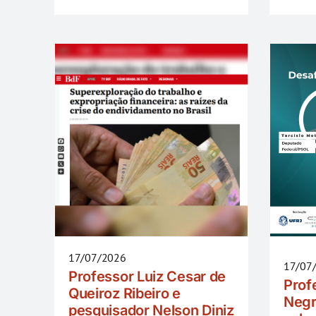
17/07/2026
17/07
Professor Luiz Cesar de
Prof
Queiroz Ribeiro e
Negr
pesquisador Nelson Diniz