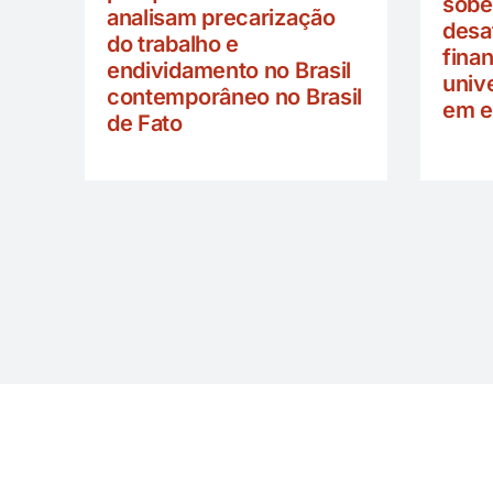
sobe
analisam precarização
desa
do trabalho e
fina
endividamento no Brasil
univ
contemporâneo no Brasil
em e
de Fato