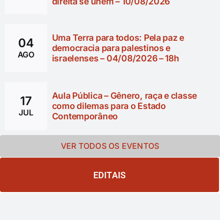
direita se unem – 10/08/2026
Arqueoló
de São 
Uma Terra para todos: Pela paz e
04
democracia para palestinos e
AGO
israelenses – 04/08/2026 – 18h
Aula Pública – Gênero, raça e classe
17
como dilemas para o Estado
JUL
Contemporâneo
VER TODOS OS EVENTOS
EDITAIS