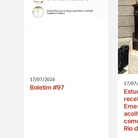
17/07/2026
17/07
Boletim #97
Estu
rece
Erne
acol
comu
Rio 