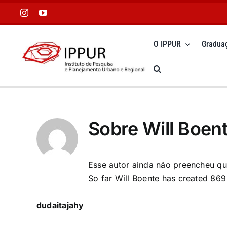
Ir
para
o
O IPPUR
Gradua
conteúdo
Sobre
Will Boen
Esse autor ainda não preencheu qu
So far Will Boente has created 869 
dudaitajahy