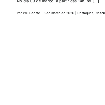
No dia 09 de março, a partir das 14h, no [...]
Por
Will Boente
|
6 de março de 2026
|
Destaques
,
Notíci