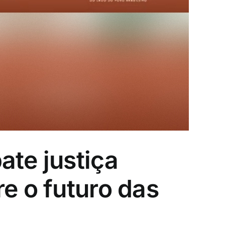
ate justiça
e o futuro das