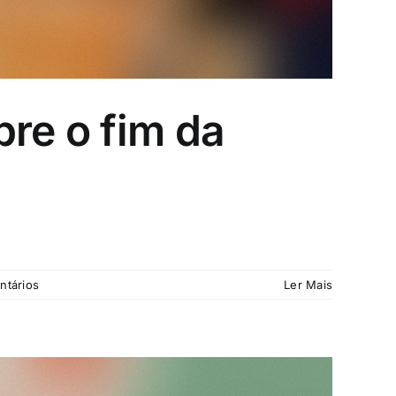
bre o fim da
ntários
Ler Mais