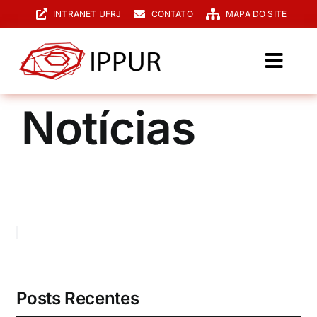
Ir
INTRANET UFRJ
CONTATO
MAPA DO SITE
para
o
conteúdo
Toggl
Navig
O IPPUR
Notícias
Graduação
Especialização
PPGPUR
Pesquisa e Extensão
Biblioteca
Posts Recentes