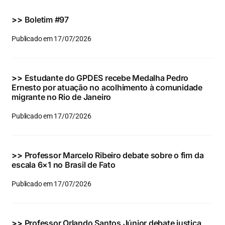
Eventos e Certificados
>>
Boletim #97
Comunicação
Publicado em 17/07/2026
Buscar
resultados
>>
Estudante do GPDES recebe Medalha Pedro
para:
Ernesto por atuação no acolhimento à comunidade
migrante no Rio de Janeiro
Publicado em 17/07/2026
>>
Professor Marcelo Ribeiro debate sobre o fim da
escala 6×1 no Brasil de Fato
Publicado em 17/07/2026
>>
Professor Orlando Santos Júnior debate justiça