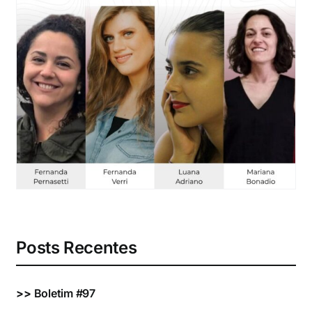
Eventos e Certificados
Comunicação
Buscar
resultados
para:
Posts Recentes
>>
Boletim #97