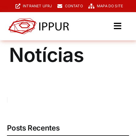
Ir
INTRANET UFRJ
CONTATO
MAPA DO SITE
para
o
conteúdo
Toggl
Navig
O IPPUR
Notícias
Graduação
Especialização
PPGPUR
Pesquisa e Extensão
Biblioteca
Posts Recentes