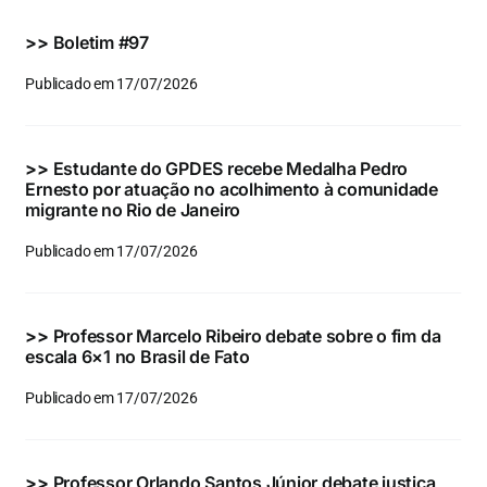
Eventos e Certificados
>>
Boletim #97
Comunicação
Publicado em 17/07/2026
Buscar
resultados
>>
Estudante do GPDES recebe Medalha Pedro
para:
Ernesto por atuação no acolhimento à comunidade
migrante no Rio de Janeiro
Publicado em 17/07/2026
>>
Professor Marcelo Ribeiro debate sobre o fim da
escala 6×1 no Brasil de Fato
Publicado em 17/07/2026
>>
Professor Orlando Santos Júnior debate justiça