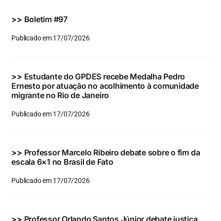
Eventos e Certificados
>>
Boletim #97
Comunicação
Publicado em 17/07/2026
Buscar
resultados
>>
Estudante do GPDES recebe Medalha Pedro
para:
Ernesto por atuação no acolhimento à comunidade
migrante no Rio de Janeiro
Publicado em 17/07/2026
>>
Professor Marcelo Ribeiro debate sobre o fim da
escala 6×1 no Brasil de Fato
Publicado em 17/07/2026
>>
Professor Orlando Santos Júnior debate justiça