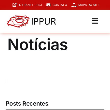
Ir
INTRANET UFRJ
CONTATO
MAPA DO SITE
para
o
conteúdo
Toggl
Navig
O IPPUR
Notícias
Graduação
Especialização
PPGPUR
Pesquisa e Extensão
Biblioteca
Posts Recentes