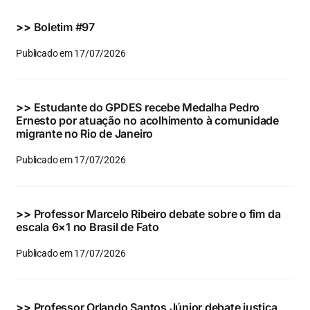
Eventos e Certificados
>>
Boletim #97
Comunicação
Publicado em 17/07/2026
Buscar
resultados
>>
Estudante do GPDES recebe Medalha Pedro
para:
Ernesto por atuação no acolhimento à comunidade
migrante no Rio de Janeiro
Publicado em 17/07/2026
>>
Professor Marcelo Ribeiro debate sobre o fim da
escala 6×1 no Brasil de Fato
Publicado em 17/07/2026
>>
Professor Orlando Santos Júnior debate justiça