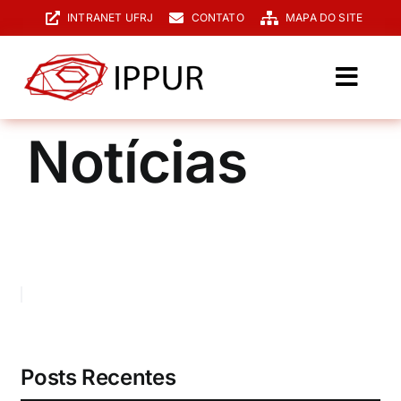
Ir
INTRANET UFRJ
CONTATO
MAPA DO SITE
para
o
conteúdo
Toggl
Navig
O IPPUR
Notícias
Graduação
Especialização
PPGPUR
Pesquisa e Extensão
Biblioteca
Posts Recentes