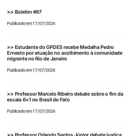
Eventos e Certificados
>>
Boletim #97
Comunicação
Publicado em 17/07/2026
Buscar
resultados
>>
Estudante do GPDES recebe Medalha Pedro
para:
Ernesto por atuação no acolhimento à comunidade
migrante no Rio de Janeiro
Publicado em 17/07/2026
>>
Professor Marcelo Ribeiro debate sobre o fim da
escala 6×1 no Brasil de Fato
Publicado em 17/07/2026
>>
Professor Orlando Santos Júnior debate justiça