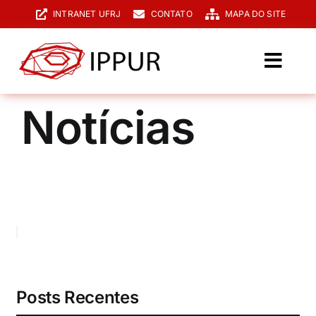
Ir
INTRANET UFRJ
CONTATO
MAPA DO SITE
para
o
conteúdo
Toggl
Navig
O IPPUR
Notícias
Graduação
Especialização
PPGPUR
Pesquisa e Extensão
Biblioteca
Posts Recentes