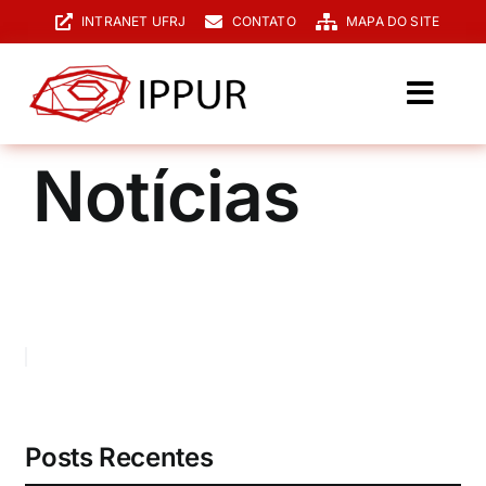
Ir
INTRANET UFRJ
CONTATO
MAPA DO SITE
para
o
conteúdo
Toggl
Navig
O IPPUR
Notícias
Graduação
Especialização
PPGPUR
Pesquisa e Extensão
Biblioteca
Posts Recentes