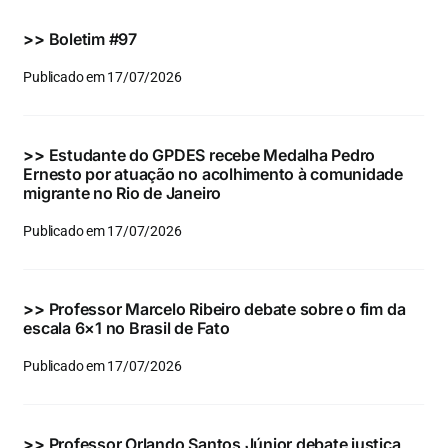
Eventos e Certificados
>>
Boletim #97
Comunicação
Publicado em 17/07/2026
Buscar
resultados
>>
Estudante do GPDES recebe Medalha Pedro
para:
Ernesto por atuação no acolhimento à comunidade
migrante no Rio de Janeiro
Publicado em 17/07/2026
>>
Professor Marcelo Ribeiro debate sobre o fim da
escala 6×1 no Brasil de Fato
Publicado em 17/07/2026
>>
Professor Orlando Santos Júnior debate justiça