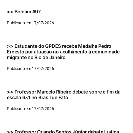
Eventos e Certificados
>>
Boletim #97
Comunicação
Publicado em 17/07/2026
Buscar
resultados
>>
Estudante do GPDES recebe Medalha Pedro
para:
Ernesto por atuação no acolhimento à comunidade
migrante no Rio de Janeiro
Publicado em 17/07/2026
>>
Professor Marcelo Ribeiro debate sobre o fim da
escala 6×1 no Brasil de Fato
Publicado em 17/07/2026
>>
Professor Orlando Santos Júnior debate justiça