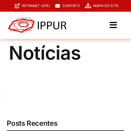
Ir
INTRANET UFRJ
CONTATO
MAPA DO SITE
para
o
conteúdo
Toggl
Navig
O IPPUR
Notícias
Graduação
Especialização
PPGPUR
Pesquisa e Extensão
Biblioteca
Posts Recentes