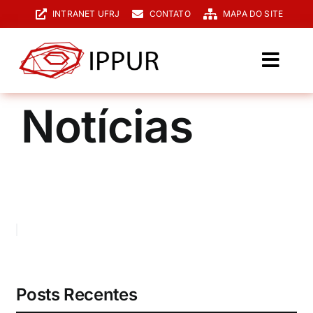
Ir
INTRANET UFRJ
CONTATO
MAPA DO SITE
para
o
conteúdo
Toggl
Navig
O IPPUR
Notícias
Graduação
Especialização
PPGPUR
Pesquisa e Extensão
Biblioteca
Posts Recentes