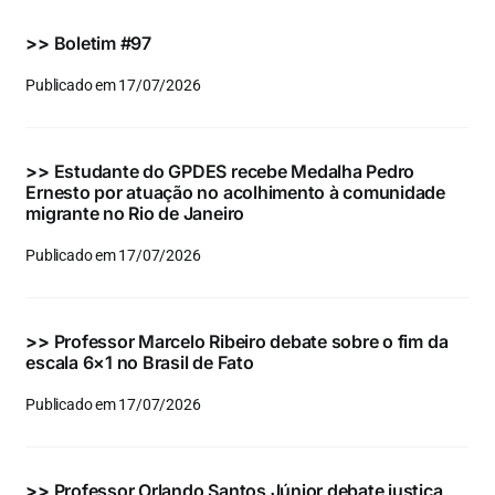
Eventos e Certificados
>>
Boletim #97
Comunicação
Publicado em 17/07/2026
Buscar
resultados
>>
Estudante do GPDES recebe Medalha Pedro
para:
Ernesto por atuação no acolhimento à comunidade
migrante no Rio de Janeiro
Publicado em 17/07/2026
>>
Professor Marcelo Ribeiro debate sobre o fim da
escala 6×1 no Brasil de Fato
Publicado em 17/07/2026
>>
Professor Orlando Santos Júnior debate justiça