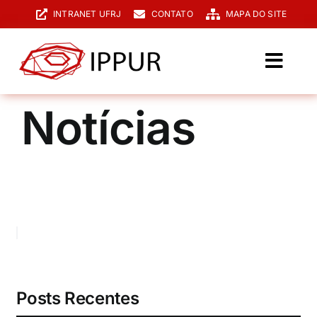
Ir
INTRANET UFRJ
CONTATO
MAPA DO SITE
para
o
conteúdo
Toggl
Navig
O IPPUR
Notícias
Graduação
Especialização
PPGPUR
Pesquisa e Extensão
Biblioteca
Posts Recentes