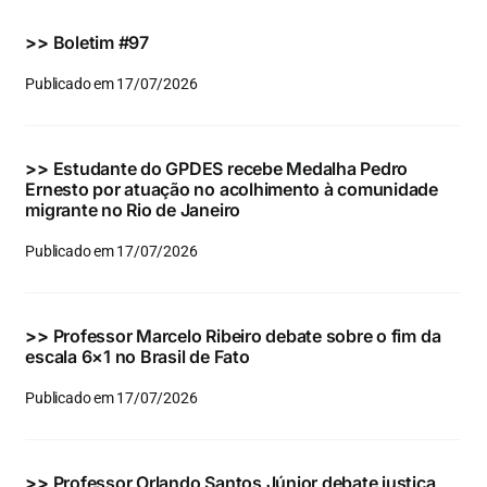
Eventos e Certificados
>>
Boletim #97
Comunicação
Publicado em 17/07/2026
Buscar
resultados
>>
Estudante do GPDES recebe Medalha Pedro
para:
Ernesto por atuação no acolhimento à comunidade
migrante no Rio de Janeiro
Publicado em 17/07/2026
>>
Professor Marcelo Ribeiro debate sobre o fim da
escala 6×1 no Brasil de Fato
Publicado em 17/07/2026
>>
Professor Orlando Santos Júnior debate justiça