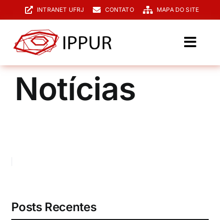
Ir
INTRANET UFRJ
CONTATO
MAPA DO SITE
para
o
conteúdo
Toggl
Navig
O IPPUR
Notícias
Graduação
Especialização
PPGPUR
Pesquisa e Extensão
Biblioteca
Posts Recentes