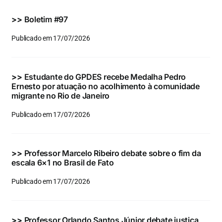
Eventos e Certificados
>>
Boletim #97
Comunicação
Publicado em 17/07/2026
Buscar
resultados
>>
Estudante do GPDES recebe Medalha Pedro
para:
Ernesto por atuação no acolhimento à comunidade
migrante no Rio de Janeiro
Publicado em 17/07/2026
>>
Professor Marcelo Ribeiro debate sobre o fim da
escala 6×1 no Brasil de Fato
Publicado em 17/07/2026
>>
Professor Orlando Santos Júnior debate justiça