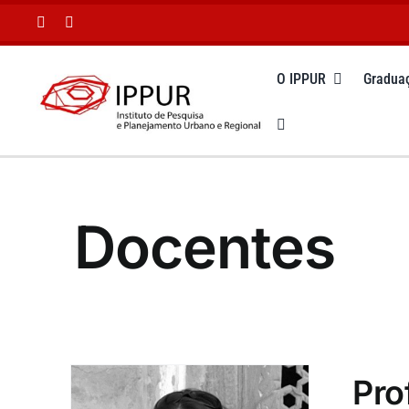
Ir
para
o
O IPPUR
Gradua
conteúdo
Docentes
Pro