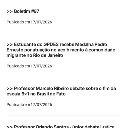
Eventos e Certificados
>>
Boletim #97
Comunicação
Publicado em 17/07/2026
Buscar
resultados
>>
Estudante do GPDES recebe Medalha Pedro
para:
Ernesto por atuação no acolhimento à comunidade
migrante no Rio de Janeiro
Publicado em 17/07/2026
>>
Professor Marcelo Ribeiro debate sobre o fim da
escala 6×1 no Brasil de Fato
Publicado em 17/07/2026
>>
Professor Orlando Santos Júnior debate justiça