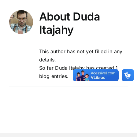
Biblioteca
About
Duda
Eventos e Certificados
Itajahy
Comunicação
This author has not yet filled in any
Search
details.
for:
So far Duda Itajahy has created 1
blog entries.