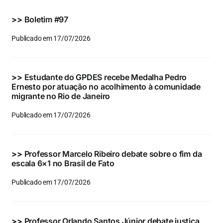
Eventos e Certificados
>>
Boletim #97
Comunicação
Publicado em 17/07/2026
Buscar
resultados
>>
Estudante do GPDES recebe Medalha Pedro
para:
Ernesto por atuação no acolhimento à comunidade
migrante no Rio de Janeiro
Publicado em 17/07/2026
>>
Professor Marcelo Ribeiro debate sobre o fim da
escala 6×1 no Brasil de Fato
Publicado em 17/07/2026
>>
Professor Orlando Santos Júnior debate justiça