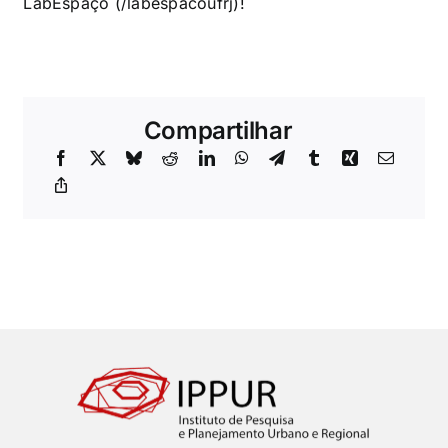
LabEspaço (/labespacoufrj)!
Compartilhar