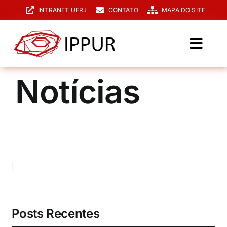
Ir
INTRANET UFRJ
CONTATO
MAPA DO SITE
para
o
conteúdo
Toggl
Navig
O IPPUR
Notícias
Graduação
Especialização
PPGPUR
Pesquisa e Extensão
Biblioteca
Posts Recentes