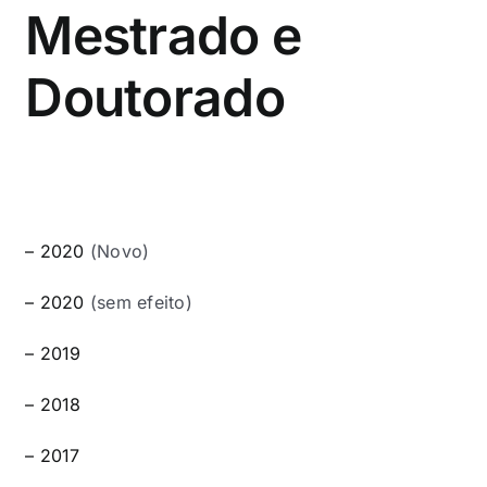
Eventos e Certificados
Mestrado e
Comunicação
Doutorado
Buscar
resultados
para:
– 2020
(Novo)
– 2020
(sem efeito)
– 2019
– 2018
– 2017