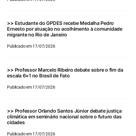
Eventos e Certificados
Comunicação
>>
Estudante do GPDES recebe Medalha Pedro
Ernesto por atuação no acolhimento à comunidade
Buscar
migrante no Rio de Janeiro
resultados
Publicado em 17/07/2026
para:
>>
Professor Marcelo Ribeiro debate sobre o fim da
escala 6×1 no Brasil de Fato
Publicado em 17/07/2026
>>
Professor Orlando Santos Júnior debate justiça
climática em seminário nacional sobre o futuro das
cidades
Publicado em 17/07/2026