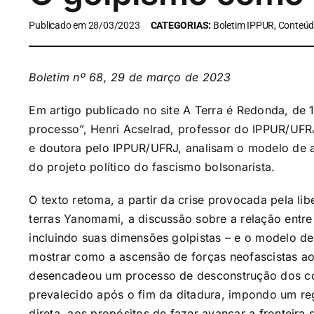
Publicado em 28/03/2023
CATEGORIAS:
Boletim IPPUR, Conteúd
Boletim nº 68, 29 de março de 2023
Em artigo publicado no site A Terra é Redonda, de 
processo”, Henri Acselrad, professor do IPPUR/UFR
e doutora pelo IPPUR/UFRJ, analisam o modelo de 
do projeto político do fascismo bolsonarista.
O texto retoma, a partir da crise provocada pela li
terras Yanomami, a discussão sobre a relação entre 
incluindo suas dimensões golpistas – e o modelo d
mostrar como a ascensão de forças neofascistas ao 
desencadeou um processo de desconstrução dos co
prevalecido após o fim da ditadura, impondo um reg
direta, aos propósitos de fazer avançar a fronteira 