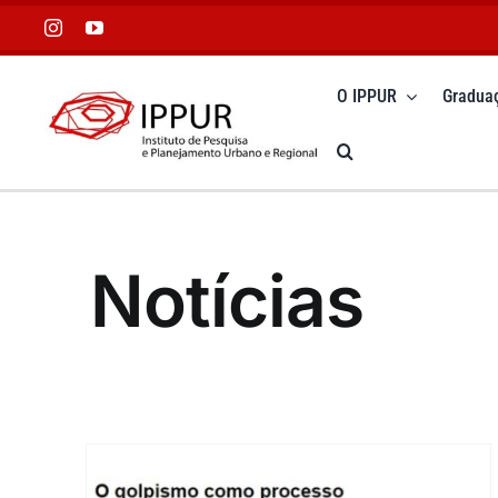
Ir
para
o
O IPPUR
Gradua
conteúdo
Notícias