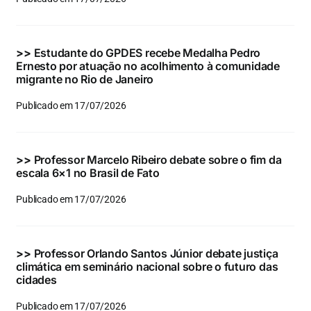
Eventos e Certificados
Comunicação
>>
Estudante do GPDES recebe Medalha Pedro
Ernesto por atuação no acolhimento à comunidade
Buscar
migrante no Rio de Janeiro
resultados
Publicado em 17/07/2026
para:
>>
Professor Marcelo Ribeiro debate sobre o fim da
escala 6×1 no Brasil de Fato
Publicado em 17/07/2026
>>
Professor Orlando Santos Júnior debate justiça
climática em seminário nacional sobre o futuro das
cidades
Publicado em 17/07/2026