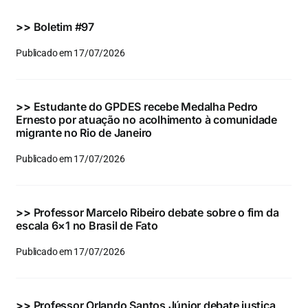
Eventos e Certificados
>>
Boletim #97
Comunicação
Publicado em 17/07/2026
Buscar
resultados
>>
Estudante do GPDES recebe Medalha Pedro
para:
Ernesto por atuação no acolhimento à comunidade
migrante no Rio de Janeiro
Publicado em 17/07/2026
>>
Professor Marcelo Ribeiro debate sobre o fim da
escala 6×1 no Brasil de Fato
Publicado em 17/07/2026
>>
Professor Orlando Santos Júnior debate justiça