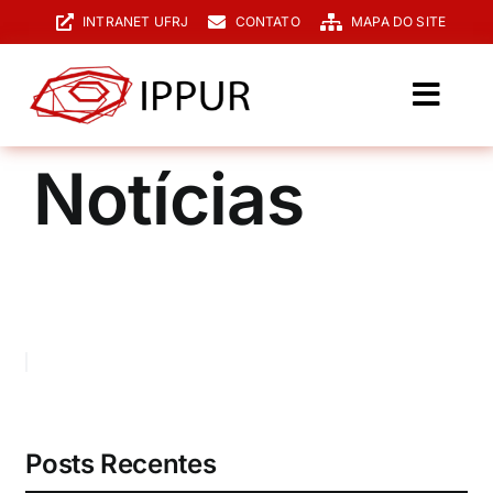
Ir
INTRANET UFRJ
CONTATO
MAPA DO SITE
para
o
conteúdo
Toggl
Navig
O IPPUR
Notícias
Graduação
Especialização
PPGPUR
Pesquisa e Extensão
Biblioteca
Posts Recentes