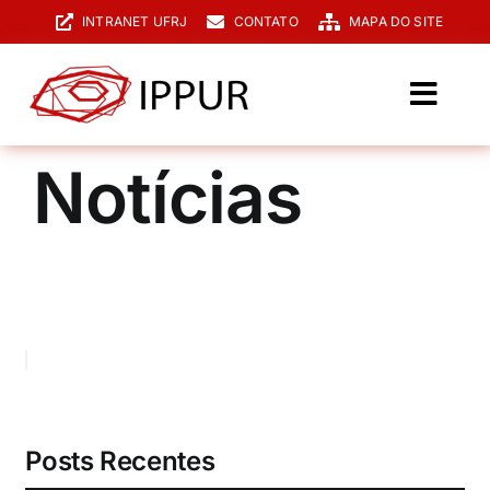
Ir
INTRANET UFRJ
CONTATO
MAPA DO SITE
para
o
conteúdo
Toggl
Navig
O IPPUR
Notícias
Graduação
Especialização
PPGPUR
Pesquisa e Extensão
Biblioteca
Posts Recentes