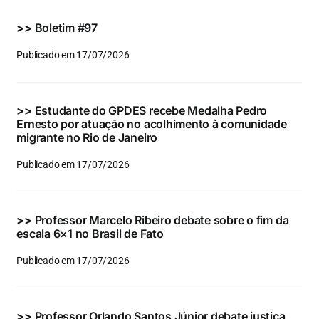
Eventos e Certificados
>>
Boletim #97
Comunicação
Publicado em 17/07/2026
Buscar
resultados
>>
Estudante do GPDES recebe Medalha Pedro
para:
Ernesto por atuação no acolhimento à comunidade
migrante no Rio de Janeiro
Publicado em 17/07/2026
>>
Professor Marcelo Ribeiro debate sobre o fim da
escala 6×1 no Brasil de Fato
Publicado em 17/07/2026
>>
Professor Orlando Santos Júnior debate justiça