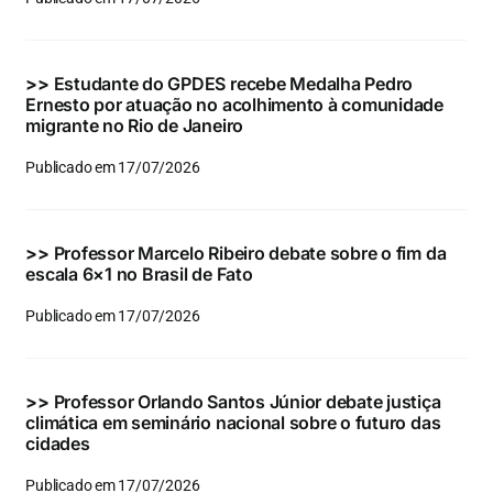
Eventos e Certificados
Comunicação
>>
Estudante do GPDES recebe Medalha Pedro
Ernesto por atuação no acolhimento à comunidade
Buscar
migrante no Rio de Janeiro
resultados
Publicado em 17/07/2026
para:
>>
Professor Marcelo Ribeiro debate sobre o fim da
escala 6×1 no Brasil de Fato
Publicado em 17/07/2026
>>
Professor Orlando Santos Júnior debate justiça
climática em seminário nacional sobre o futuro das
cidades
Publicado em 17/07/2026