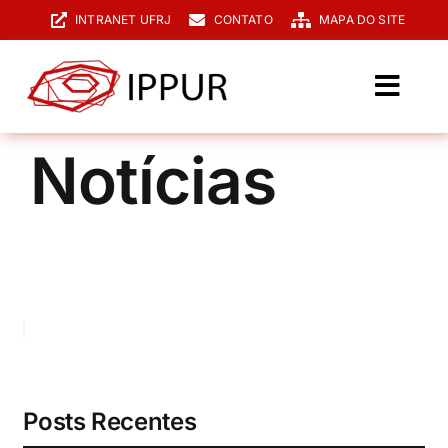
Ir
INTRANET UFRJ
CONTATO
MAPA DO SITE
para
o
conteúdo
Toggl
Navig
O IPPUR
Notícias
Graduação
Especialização
PPGPUR
Pesquisa e Extensão
Biblioteca
Posts Recentes