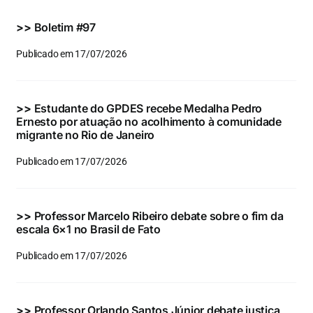
Eventos e Certificados
>>
Boletim #97
Comunicação
Publicado em 17/07/2026
Buscar
resultados
>>
Estudante do GPDES recebe Medalha Pedro
para:
Ernesto por atuação no acolhimento à comunidade
migrante no Rio de Janeiro
Publicado em 17/07/2026
>>
Professor Marcelo Ribeiro debate sobre o fim da
escala 6×1 no Brasil de Fato
Publicado em 17/07/2026
>>
Professor Orlando Santos Júnior debate justiça