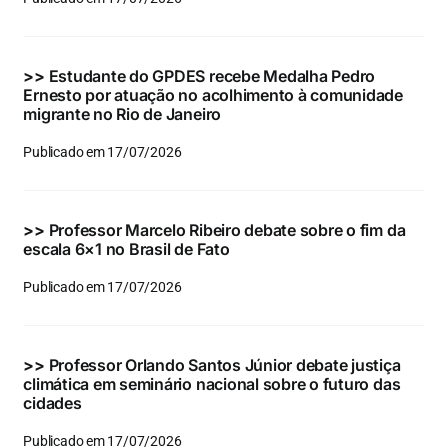
Eventos e Certificados
Comunicação
>>
Estudante do GPDES recebe Medalha Pedro
Ernesto por atuação no acolhimento à comunidade
Buscar
migrante no Rio de Janeiro
resultados
Publicado em 17/07/2026
para:
>>
Professor Marcelo Ribeiro debate sobre o fim da
escala 6×1 no Brasil de Fato
Publicado em 17/07/2026
>>
Professor Orlando Santos Júnior debate justiça
climática em seminário nacional sobre o futuro das
cidades
Publicado em 17/07/2026