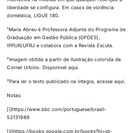
liberdade se configura. Em casos de violência
doméstica, LIGUE 180.
¹Maria Abreu é Professora Adjunta do Programa de
Graduação em Gestão Pública (GPDES),
IPPUR/UFRJ e colabora com a Revista Escuta.
²Imagem obtida a partir de ilustração colorida de
Cornel Urbino. Disponível
aqui
.
³Para ler o texto publicado na íntegra, acesse
aqui
.
Notas:
[i]
https://www.bbc.com/portuguese/brasil-
52131989
[ii]
https://books.google.com.br/books?hl=pt-