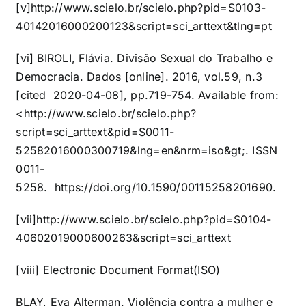
[v]
http://www.scielo.br/scielo.php?pid=S0103-
40142016000200123&script=sci_arttext&tlng=pt
[vi]
BIROLI, Flávia. Divisão Sexual do Trabalho e
Democracia. Dados [online]. 2016, vol.59, n.3
[cited 2020-04-08], pp.719-754. Available from:
<
http://www.scielo.br/scielo.php?
script=sci_arttext&pid=S0011-
52582016000300719&lng=en&nrm=iso&gt
;. ISSN
0011-
5258.
https://doi.org/10.1590/00115258201690
.
[vii]
http://www.scielo.br/scielo.php?pid=S0104-
40602019000600263&script=sci_arttext
[viii]
Electronic Document Format(ISO)
BLAY, Eva Alterman. Violência contra a mulher e