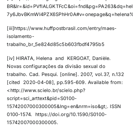
BR&lr=&id=PVfIALGKTFcC&oi=fnd&pg=PA263&dq=he
7y6JbvBKmWI4PZX6SPhHr0A#v=onepage&q=helena
[iii]
https://www.huffpostbrasil.com/entry/maes-
isolamento-
trabalho_br_5e824d85c5b603fbdf4795b5
[iv]
HIRATA, Helena and KERGOAT, Danièle.
Novas configurações da divisão sexual do
trabalho. Cad. Pesqui. [online]. 2007, vol.37, n.132
[cited 2020-04-08], pp.595-609. Available from:
<
http://www.scielo.br/scielo.php?
script=sci_arttext&pid=S0100-
15742007000300005&lng=en&nrm=iso&gt
;. ISSN
0100-1574.
https://doi.org/10.1590/S0100-
15742007000300005
.