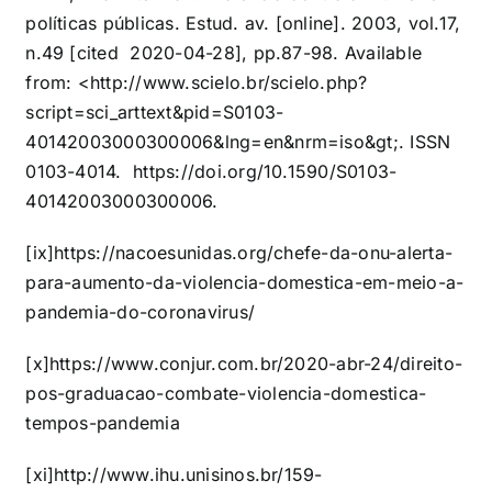
políticas públicas. Estud. av. [online]. 2003, vol.17,
n.49 [cited 2020-04-28], pp.87-98. Available
from: <
http://www.scielo.br/scielo.php?
script=sci_arttext&pid=S0103-
40142003000300006&lng=en&nrm=iso&gt
;. ISSN
0103-4014.
https://doi.org/10.1590/S0103-
40142003000300006
.
[ix]
https://nacoesunidas.org/chefe-da-onu-alerta-
para-aumento-da-violencia-domestica-em-meio-a-
pandemia-do-coronavirus/
[x]
https://www.conjur.com.br/2020-abr-24/direito-
pos-graduacao-combate-violencia-domestica-
tempos-pandemia
[xi]
http://www.ihu.unisinos.br/159-