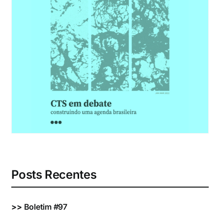
Eventos e Certificados
Comunicação
Buscar
resultados
para:
Posts Recentes
>>
Boletim #97