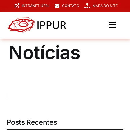
Ir
INTRANET UFRJ
CONTATO
MAPA DO SITE
para
o
conteúdo
Toggl
Navig
O IPPUR
Notícias
Graduação
Especialização
PPGPUR
Pesquisa e Extensão
Biblioteca
Posts Recentes