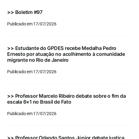
Eventos e Certificados
>>
Boletim #97
Comunicação
Publicado em 17/07/2026
Buscar
resultados
>>
Estudante do GPDES recebe Medalha Pedro
para:
Ernesto por atuação no acolhimento à comunidade
migrante no Rio de Janeiro
Publicado em 17/07/2026
>>
Professor Marcelo Ribeiro debate sobre o fim da
escala 6×1 no Brasil de Fato
Publicado em 17/07/2026
>>
Professor Orlando Santos Júnior debate justiça