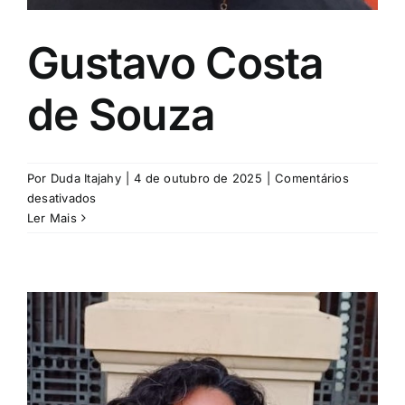
Gustavo Costa
de Souza
Por
Duda Itajahy
|
4 de outubro de 2025
|
Comentários
em
desativados
Gustavo
Ler Mais
Costa
de
Souza