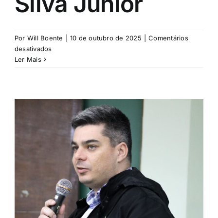
Silva Júnior
Por
Will Boente
|
10 de outubro de 2025
|
Comentários
em
desativados
Luis
Ler Mais
Regis
Coli
Silva
Júnior