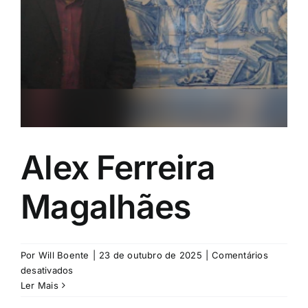
Eventos e Certificados
Comunicação
Buscar
resultados
para:
Alex Ferreira
Magalhães
Por
Will Boente
|
23 de outubro de 2025
|
Comentários
em
desativados
Alex
Ler Mais
Ferreira