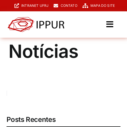
Ir
INTRANET UFRJ
CONTATO
MAPA DO SITE
para
o
conteúdo
Toggl
Navig
O IPPUR
Notícias
Graduação
Especialização
PPGPUR
Pesquisa e Extensão
Biblioteca
Posts Recentes