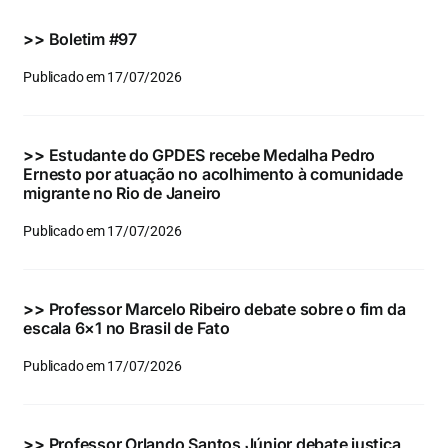
Eventos e Certificados
>>
Boletim #97
Comunicação
Publicado em 17/07/2026
Buscar
resultados
>>
Estudante do GPDES recebe Medalha Pedro
para:
Ernesto por atuação no acolhimento à comunidade
migrante no Rio de Janeiro
Publicado em 17/07/2026
>>
Professor Marcelo Ribeiro debate sobre o fim da
escala 6×1 no Brasil de Fato
Publicado em 17/07/2026
>>
Professor Orlando Santos Júnior debate justiça