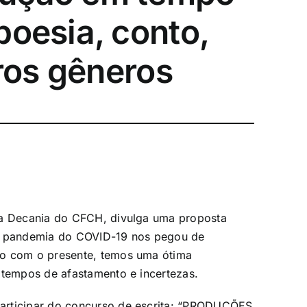
poesia, conto,
tros gêneros
da Decania do CFCH, divulga uma proposta
 a pandemia do COVID-19 nos pegou de
do com o presente, temos uma ótima
 tempos de afastamento e incertezas.
articipar do concurso de escrita: “PRODUÇÕES