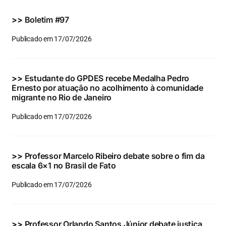
Eventos e Certificados
>>
Boletim #97
Comunicação
Publicado em 17/07/2026
Buscar
resultados
>>
Estudante do GPDES recebe Medalha Pedro
para:
Ernesto por atuação no acolhimento à comunidade
migrante no Rio de Janeiro
Publicado em 17/07/2026
>>
Professor Marcelo Ribeiro debate sobre o fim da
escala 6×1 no Brasil de Fato
Publicado em 17/07/2026
>>
Professor Orlando Santos Júnior debate justiça