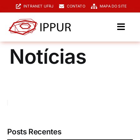
Ir
INTRANET UFRJ
CONTATO
MAPA DO SITE
para
o
conteúdo
Toggl
Navig
O IPPUR
Notícias
Graduação
Especialização
PPGPUR
Pesquisa e Extensão
Biblioteca
Posts Recentes