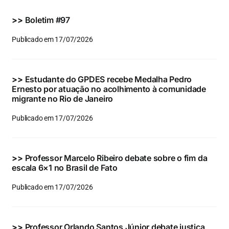
Eventos e Certificados
>>
Boletim #97
Comunicação
Publicado em 17/07/2026
Buscar
resultados
>>
Estudante do GPDES recebe Medalha Pedro
para:
Ernesto por atuação no acolhimento à comunidade
migrante no Rio de Janeiro
Publicado em 17/07/2026
>>
Professor Marcelo Ribeiro debate sobre o fim da
escala 6×1 no Brasil de Fato
Publicado em 17/07/2026
>>
Professor Orlando Santos Júnior debate justiça