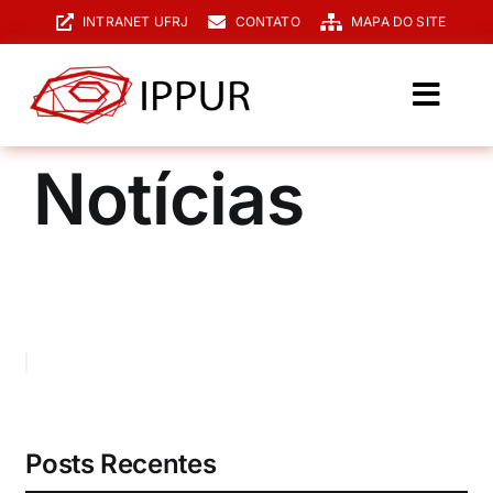
Ir
INTRANET UFRJ
CONTATO
MAPA DO SITE
para
o
conteúdo
Toggl
Navig
O IPPUR
Notícias
Graduação
Especialização
PPGPUR
Pesquisa e Extensão
Biblioteca
Posts Recentes