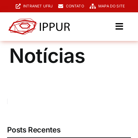
Ir
INTRANET UFRJ
CONTATO
MAPA DO SITE
para
o
conteúdo
Toggl
Navig
O IPPUR
Notícias
Graduação
Especialização
PPGPUR
Pesquisa e Extensão
Biblioteca
Posts Recentes