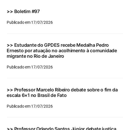
Eventos e Certificados
>>
Boletim #97
Comunicação
Publicado em 17/07/2026
Buscar
resultados
>>
Estudante do GPDES recebe Medalha Pedro
para:
Ernesto por atuação no acolhimento à comunidade
migrante no Rio de Janeiro
Publicado em 17/07/2026
>>
Professor Marcelo Ribeiro debate sobre o fim da
escala 6×1 no Brasil de Fato
Publicado em 17/07/2026
>>
Professor Orlando Santos Júnior debate justiça