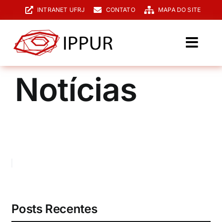
Ir
INTRANET UFRJ
CONTATO
MAPA DO SITE
para
o
conteúdo
Toggl
Navig
O IPPUR
Notícias
Graduação
Especialização
PPGPUR
Pesquisa e Extensão
Biblioteca
Posts Recentes