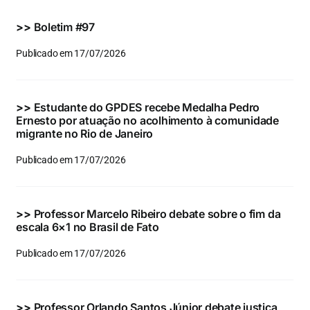
Eventos e Certificados
>>
Boletim #97
Comunicação
Publicado em 17/07/2026
Buscar
resultados
>>
Estudante do GPDES recebe Medalha Pedro
para:
Ernesto por atuação no acolhimento à comunidade
migrante no Rio de Janeiro
Publicado em 17/07/2026
>>
Professor Marcelo Ribeiro debate sobre o fim da
escala 6×1 no Brasil de Fato
Publicado em 17/07/2026
>>
Professor Orlando Santos Júnior debate justiça