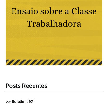
Eventos e Certificados
Comunicação
Buscar
resultados
para:
Posts Recentes
>>
Boletim #97