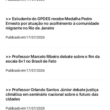
Eventos e Certificados
Comunicação
>>
Estudante do GPDES recebe Medalha Pedro
Ernesto por atuação no acolhimento à comunidade
Buscar
migrante no Rio de Janeiro
resultados
Publicado em 17/07/2026
para:
>>
Professor Marcelo Ribeiro debate sobre o fim da
escala 6×1 no Brasil de Fato
Publicado em 17/07/2026
>>
Professor Orlando Santos Júnior debate justiça
climática em seminário nacional sobre o futuro das
cidades
Publicado em 17/07/2026