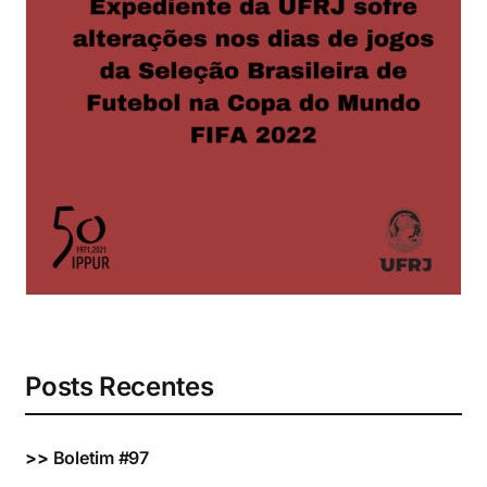
Eventos e Certificados
Comunicação
Buscar
resultados
para:
Posts Recentes
>>
Boletim #97