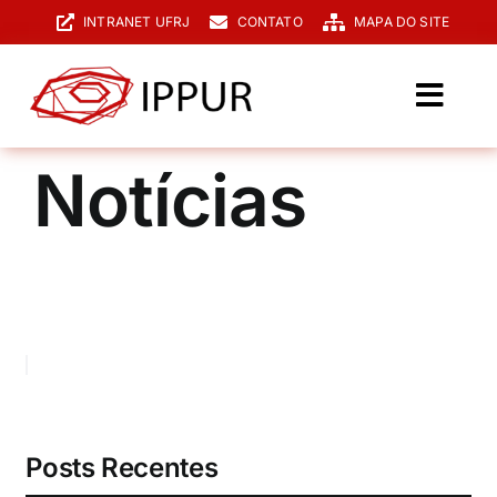
Ir
INTRANET UFRJ
CONTATO
MAPA DO SITE
para
o
conteúdo
Toggl
Navig
O IPPUR
Notícias
Graduação
Especialização
PPGPUR
Pesquisa e Extensão
Biblioteca
Posts Recentes