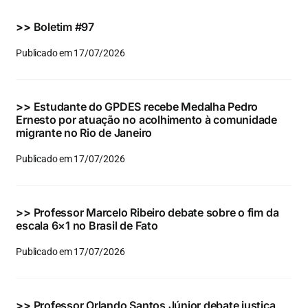
Eventos e Certificados
>>
Boletim #97
Comunicação
Publicado em 17/07/2026
Buscar
resultados
>>
Estudante do GPDES recebe Medalha Pedro
para:
Ernesto por atuação no acolhimento à comunidade
migrante no Rio de Janeiro
Publicado em 17/07/2026
>>
Professor Marcelo Ribeiro debate sobre o fim da
escala 6×1 no Brasil de Fato
Publicado em 17/07/2026
>>
Professor Orlando Santos Júnior debate justiça