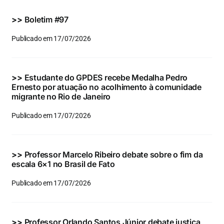
Eventos e Certificados
>>
Boletim #97
Comunicação
Publicado em 17/07/2026
Buscar
resultados
>>
Estudante do GPDES recebe Medalha Pedro
para:
Ernesto por atuação no acolhimento à comunidade
migrante no Rio de Janeiro
Publicado em 17/07/2026
>>
Professor Marcelo Ribeiro debate sobre o fim da
escala 6×1 no Brasil de Fato
Publicado em 17/07/2026
>>
Professor Orlando Santos Júnior debate justiça