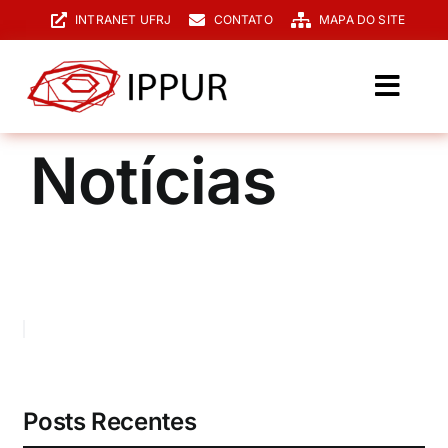
Ir
INTRANET UFRJ
CONTATO
MAPA DO SITE
para
o
conteúdo
Toggl
Navig
O IPPUR
Notícias
Graduação
Especialização
PPGPUR
Pesquisa e Extensão
Biblioteca
Posts Recentes