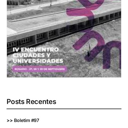
Eventos e Certificados
Comunicação
Buscar
resultados
para:
Posts Recentes
>>
Boletim #97