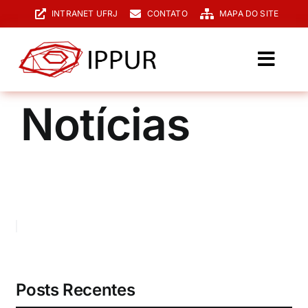
Ir
INTRANET UFRJ
CONTATO
MAPA DO SITE
para
o
conteúdo
Toggl
Navig
O IPPUR
Notícias
Graduação
Especialização
PPGPUR
Pesquisa e Extensão
Biblioteca
Posts Recentes