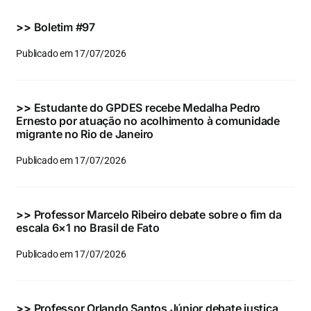
Eventos e Certificados
>>
Boletim #97
Comunicação
Publicado em 17/07/2026
Buscar
resultados
>>
Estudante do GPDES recebe Medalha Pedro
para:
Ernesto por atuação no acolhimento à comunidade
migrante no Rio de Janeiro
Publicado em 17/07/2026
>>
Professor Marcelo Ribeiro debate sobre o fim da
escala 6×1 no Brasil de Fato
Publicado em 17/07/2026
>>
Professor Orlando Santos Júnior debate justiça