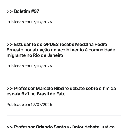
Eventos e Certificados
>>
Boletim #97
Comunicação
Publicado em 17/07/2026
Buscar
resultados
>>
Estudante do GPDES recebe Medalha Pedro
para:
Ernesto por atuação no acolhimento à comunidade
migrante no Rio de Janeiro
Publicado em 17/07/2026
>>
Professor Marcelo Ribeiro debate sobre o fim da
escala 6×1 no Brasil de Fato
Publicado em 17/07/2026
>>
Professor Orlando Santos Júnior debate justiça