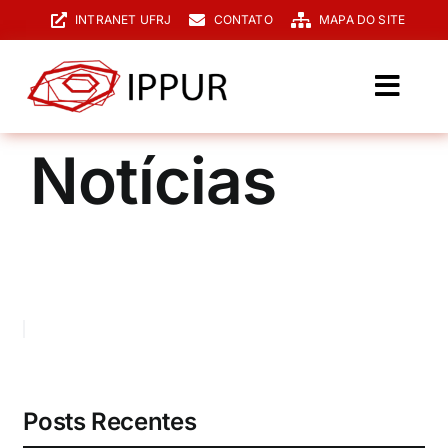
Ir
INTRANET UFRJ
CONTATO
MAPA DO SITE
para
o
conteúdo
Toggl
Navig
O IPPUR
Notícias
Graduação
Especialização
PPGPUR
Pesquisa e Extensão
Biblioteca
Posts Recentes