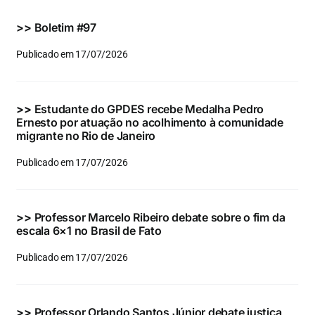
Eventos e Certificados
>>
Boletim #97
Comunicação
Publicado em 17/07/2026
Buscar
resultados
>>
Estudante do GPDES recebe Medalha Pedro
para:
Ernesto por atuação no acolhimento à comunidade
migrante no Rio de Janeiro
Publicado em 17/07/2026
>>
Professor Marcelo Ribeiro debate sobre o fim da
escala 6×1 no Brasil de Fato
Publicado em 17/07/2026
>>
Professor Orlando Santos Júnior debate justiça