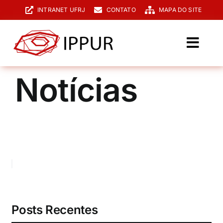
Ir
INTRANET UFRJ
CONTATO
MAPA DO SITE
para
o
conteúdo
Toggl
Navig
O IPPUR
Notícias
Graduação
Especialização
PPGPUR
Pesquisa e Extensão
Biblioteca
Posts Recentes